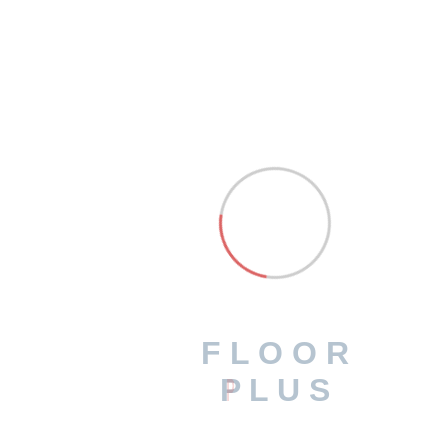
F
L
O
O
R
P
L
U
S